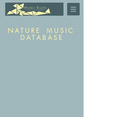
N A T U R E M U S I C
D A T A B A S E